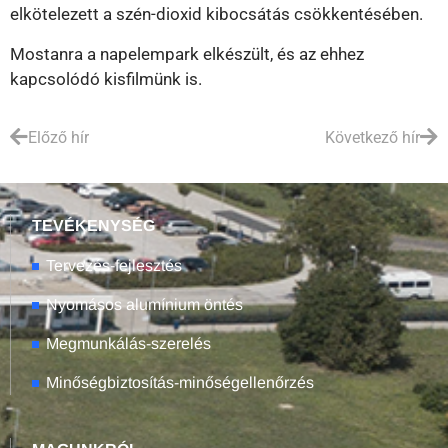
elkötelezett a szén-dioxid kibocsátás csökkentésében.
Mostanra a napelempark elkészült, és az ehhez
kapcsolódó kisfilmünk is.
Előző hír
Következő hír
TEVÉKENYSÉG
Tervezés-fejlesztés
Nyomásos alumínium öntés
Megmunkálás-szerelés
Minőségbiztosítás-minőségellenőrzés