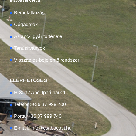
MAGUNKRÓL
Bemutatkozás
Cégadatok
Az apc-i gyár története
Tanúsítványok
Visszaélés-bejelentő rendszer
ELÉRHETŐSÉG
H-3032 Apc, Ipari park 1.
Telefon: +36 37 999 700
Porta: +36 37 999 740
E-mail: info@csabacast.hu