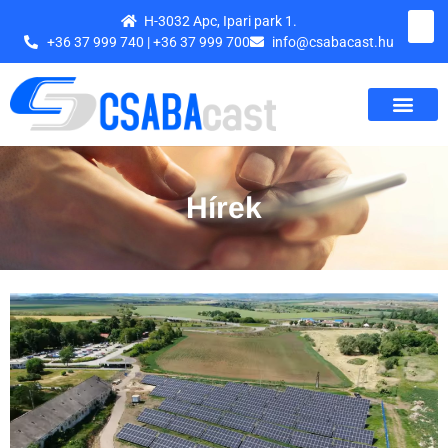
H-3032 Apc, Ipari park 1.
+36 37 999 740 | +36 37 999 700
info@csabacast.hu
Hírek